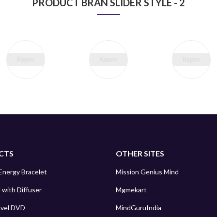
PRODUCT BRAN SLIDER STYLE - 2
CTS
OTHER SITES
Energy Bracelet
Mission Genius Mind
 with Diffuser
Mgmekart
avel DVD
MindGuruIndia