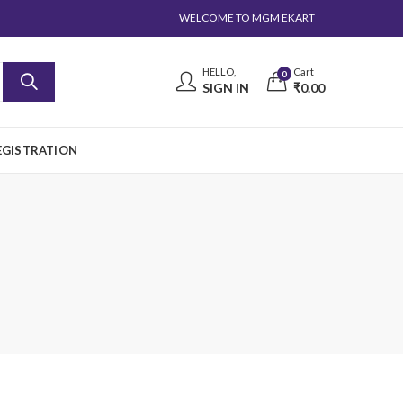
WELCOME TO MGM EKART
HELLO,
Cart
0
SIGN IN
₹
0.00
EGISTRATION